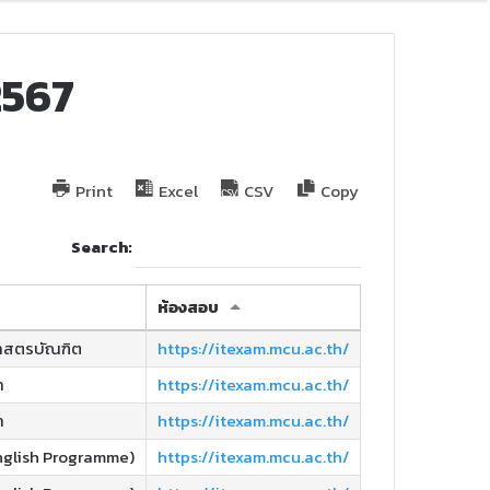
/2567
Print
Excel
CSV
Copy
Search:
ห้องสอบ
าสตรบัณฑิต
https://itexam.mcu.ac.th/
า
https://itexam.mcu.ac.th/
า
https://itexam.mcu.ac.th/
nglish Programme)
https://itexam.mcu.ac.th/