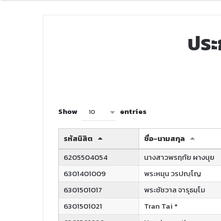
ประก
Show
entries
10
รหัสนิสิต
ชื่อ-นามสกุล
6205504054
นางสาวพรฤทัย ผางนุย
6301401009
พระหมุน วรปญฺโญ
6301501017
พระชัชวาล จารุธมฺโม
6301501021
Tran Tai *